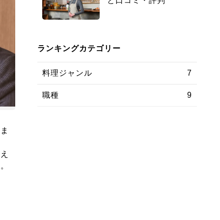
と口コミ・評判
ランキングカテゴリー
料理ジャンル
7
職種
9
みま
考え
う。