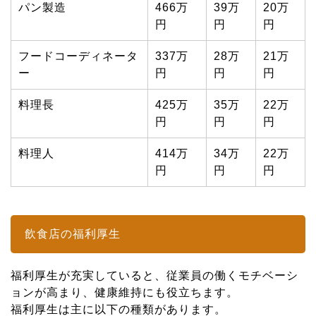
パン製造
466万
39万
20万
円
円
円
フードコーディネータ
337万
28万
21万
ー
円
円
円
料理長
425万
35万
22万
円
円
円
料理人
414万
34万
22万
円
円
円
飲食店の福利厚生
福利厚生が充実していると、従業員の働くモチベーシ
ョンが高まり、健康維持にも役立ちます。
福利厚生は主に以下の種類があります。