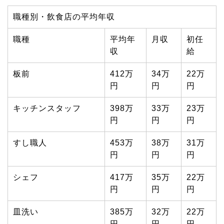
職種別・飲食店の平均年収
職種
平均年
月収
初任
収
給
板前
412万
34万
22万
円
円
円
キッチンスタッフ
398万
33万
23万
円
円
円
すし職人
453万
38万
31万
円
円
円
シェフ
417万
35万
22万
円
円
円
皿洗い
385万
32万
22万
円
円
円